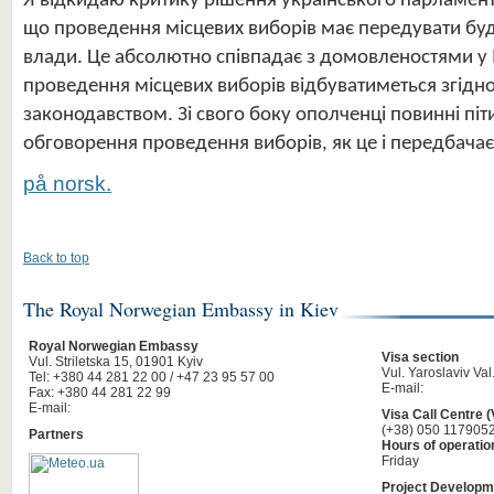
Я відкидаю критику рішення українського парламент
що проведення місцевих виборів має передувати бу
влади. Це абсолютно співпадає з домовленостями у 
проведення місцевих виборів відбуватиметься згідно
законодавством. Зі свого боку ополченці повинні піт
обговорення проведення виборів, як це і передбача
på norsk.
Back to top
The Royal Norwegian Embassy in Kiev
Royal Norwegian Embassy
Visa section
Vul. Striletska 15, 01901 Kyiv
Vul. Yaroslaviv Val
Tel: +380 44 281 22 00 / +47 23 95 57 00
E-mail:
Fax: +380 44 281 22 99
E-mail:
Visa Call Centre 
(+38) 050 117905
Partners
Hours of operatio
Friday
Project Developm