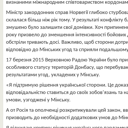
визнаними міжнародним співтовариством кордонами у
Міністр закордонних справ Норвегії глибоко стурбов
склалася більш ніж рік тому. У результаті конфлікту
змушено було залишити свої домівки. Хоч припинен
року призвело до зменшення інтенсивності бойових д
обстріли тривають досі. Важливо, щоб сторони дотр
відповідно до Мінських угод та сприяли подальшому
17 березня 2015 Верховною Радою України було пр
особливого статусу територій Донбасу, що перебуваю
результатами угод, укладених у Мінську.
«Я підтримую рішення української сторони. Це доказ 
відповідальністю ставиться до своїх зобов’язань та 
умови, узгоджені у Мінську.
А от Росія та ополченці розкритикували цей закон, в
призводить до необхідності додаткових умов до Мін