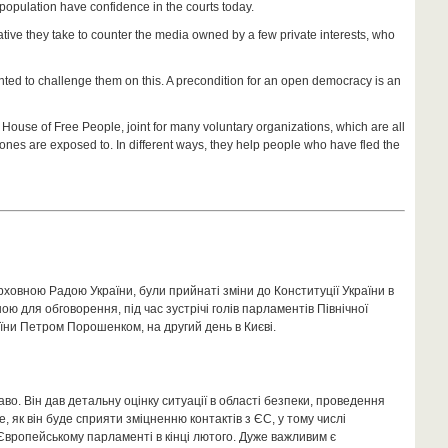
e population have confidence in the courts today.
ive they take to counter the media owned by a few private interests, who
ted to challenge them on this. A precondition for an open democracy is an
House of Free People, joint for many voluntary organizations, which are all
zones are exposed to. In different ways, they help people who have fled the
рховною Радою України, були прийнаті зміни до Конституції України в
ю для обговорення, під час зустрічі голів парламентів Північної
аїни Петром Порошенком, на другий день в Києві.
во. Він дав детальну оцінку ситуації в області безпеки, проведення
, як він буде сприяти зміцненню контактів з ЄС, у тому числі
 Європейському парламенті в кінці лютого. Дуже важливим є