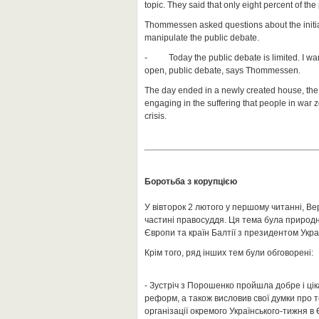
topic. They said that only eight percent of th
Thommessen asked questions about the initiat
manipulate the public debate.
- Today the public debate is limited. I wan
open, public debate, says Thommessen.
The day ended in a newly created house, the 
engaging in the suffering that people in war 
crisis.
Боротьба з корупцією
У вівторок 2 лютого у першому читанні, Ве
частині правосуддя. Ця тема була природно
Європи та країн Балтії з президентом Укр
Крім того, ряд інших тем були обговорені:
- Зустріч з Порошенко пройшла добре і ціка
реформ, а також висловив свої думки про те
організації окремого Українського-тижня в