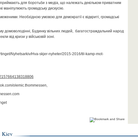
и приймають для боротьби з медіа, що належать декільком приватним
кі маніпулюють громадську дискусію.
бмеженими. Необхідною умовою для демократії є відкриті, громадські
ому домоволодінні, Будинку вільних людей, багатостраждальний народ
кли від кризи у військовій зоні.
ortinget/Nyhetsarkiv/Hva-skjer-nyheter/2015-2016/til-kamp-mot-
ts/72157664138318806
ebook.com/olemic.thommessen,
mmessen.com
inget
n Kiev