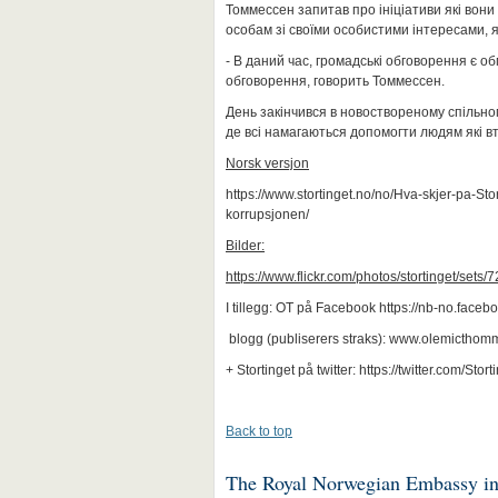
Томмессен запитав про ініціативи які вон
особам зі своїми особистими інтересами, я
- В даний час, громадські обговорення є о
обговорення, говорить Томмессен.
День закінчився в новоствореному спільн
де всі намагаються допомогти людям які вте
Norsk versjon
https://www.stortinget.no/no/Hva-skjer-pa-St
korrupsjonen/
Bilder:
https://www.flickr.com/photos/stortinget/se
I tillegg: OT på Facebook https://nb-no.fac
blogg (publiserers straks): www.olemictho
+ Stortinget på twitter: https://twitter.com/Stort
Back to top
The Royal Norwegian Embassy i