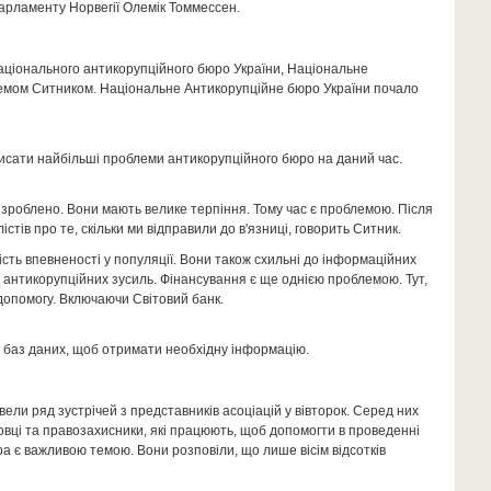
арламенту Норвегії Олемік Томмессен.
аціонального антикорупційного бюро України, Національне
емом Ситником. Національне Антикорупційне бюро України почало
писати найбільші проблеми антикорупційного бюро на даний час.
и зроблено. Вони мають велике терпіння. Тому час є проблемою. Після
тів про те, скільки ми відправили до в'язниці, говорить Ситник.
ність впевненості у популяції. Вони також схильні до інформаційних
и антикорупційних зусиль. Фінансування є ще однією проблемою. Тут,
допомогу. Включаючи Світовий банк.
до баз даних, щоб отримати необхідну інформацію.
ели ряд зустрічей з представників асоціацій у вівторок. Серед них
ковці та правозахисники, які працюють, щоб допомогти в проведенні
іра є важливою темою. Вони розповіли, що лише вісім відсотків