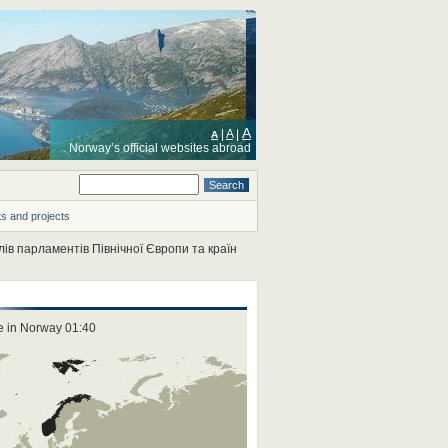
A
|
A
|
A
Norway’s official websites abroad
s and projects
голів парламентів Північної Європи та країн
e in Norway 01:40