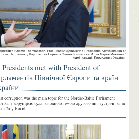
spresident Olemic Thommessen. Foto: Markiv Mykhailo/the Presidential Administration of
Голова Парламенту Королівства Норвегія Олемік Томмессен. Фото:Марків Михайло /
Адміністрація Президента України.
 Presidents met with President of
арламентів Північної Європи та країн
країни
nst corruption was the main topic for the Nordic-Baltic Parliament
оротьба з корупцією була головною темою другого дня зустрічі голів
країн у Києві.