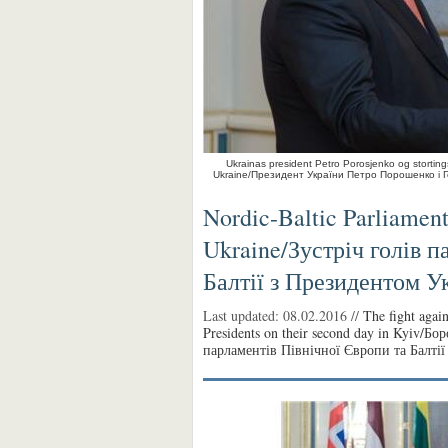
Ukrainas president Petro Porosjenko og storting
Ukraine/Президент України Петро Порошенко і 
Nordic-Baltic Parliament
Ukraine/Зустріч голів п
Балтії з Президентом У
Last updated:
08.02.2016 //
The fight agai
Presidents on their second day in Kyiv/Б
парламентів Північної Європи та Балтії 