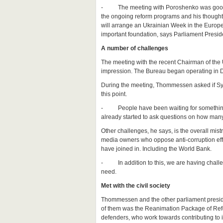
- The meeting with Poroshenko was good and
the ongoing reform programs and his thought
will arrange an Ukrainian Week in the Europea
important foundation, says Parliament Pre
A number of challenges
The meeting with the recent Chairman of the
impression. The Bureau began operating in De
During the meeting, Thommessen asked if Sytn
this point.
- People have been waiting for something to 
already started to ask questions on how many
Other challenges, he says, is the overall mist
media owners who oppose anti-corruption effo
have joined in. Including the World Bank.
- In addition to this, we are having challe
need.
Met with the civil society
Thommessen and the other parliament preside
of them was the Reanimation Package of Reform
defenders, who work towards contributing to 