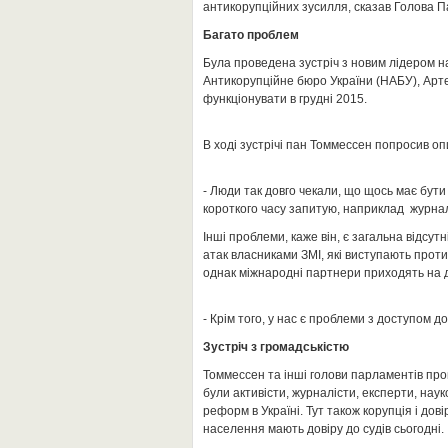
антикорупційних зусилля, сказав Голова П
Багато проблем
Була проведена зустріч з новим лідером н
Антикорупційне бюро України (НАБУ), Арт
функціонувати в грудні 2015.
В ході зустрічі пан Томмессен попросив о
- Люди так довго чекали, що щось має бут
короткого часу запитую, наприклад журналіс
Інші проблеми, каже він, є загальна відсут
атак власниками ЗМІ, які виступають прот
однак міжнародні партнери приходять на 
- Крім того, у нас є проблеми з доступом 
Зустріч з громадськістю
Томмессен та інші голови парламентів пров
були активісти, журналісти, експерти, нау
реформ в Україні. Тут також корупція і дов
населення мають довіру до судів сьогодні.